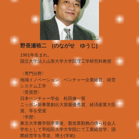
野長瀬裕二 (のながせ ゆうじ)
1961年生まれ。
国立大学法人山形大学大学院理工学研究科教授
〈専門分野〉
地域イノベーション、ベンチャー企業経営、経営
システム工学
〈受賞歴〉
日本ベンチャー学会 松田修一賞
ニッポン新事業創出大賞最優秀賞、経済産業大臣
賞、等を受賞
〈学歴〉
東京大学農学部卒業後、製造業勤務の傍ら社会人
学生として早稲田大学大学院にて工業経営学、国
際経営学を専攻、博士(学術)