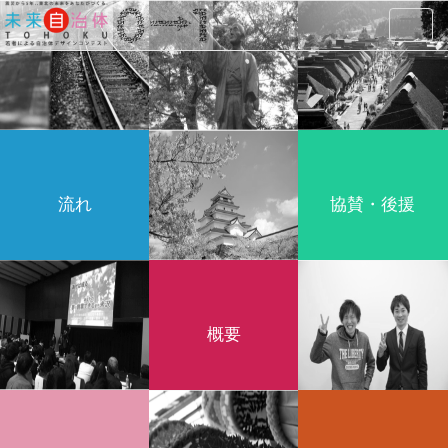
Toggl
navig
流れ
協賛・後援
概要