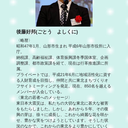
後藤好邦(ごとう よしくに)
〈略暦〉
昭和47年1月、山形市生まれ 平成6年山形市役所に入
庁。
納税課、高齢福祉課、体育振興課冬季国体室、企画
調整課、都市政策課を経て、現在は行革推進課に所
属。
プライベートでは、平成21年6月に地域活性化に資す
る人財育成を目指し、仲間と共に東北まちづくりオ
フサイトミーティングを発足。現在、850名を越える
メンバーが入会している。
〈東北の若者へのメッセージ〉
東日本大震災は、私たちの大切な東北に甚大な被害
をもたらしました。しかし、あれから５年、その復
興の芽は、徐々に成長し、これから綺麗な花を咲か
せ、豊かな実をつけようとしています。そうした状
況のなかで、これからの東北をより豊かにしていく