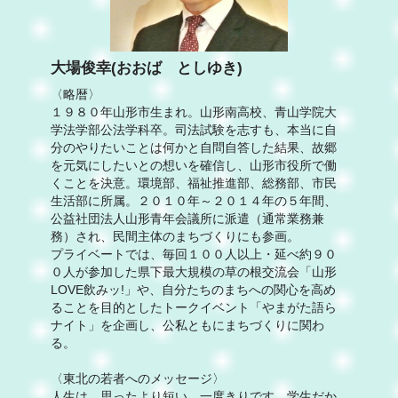
大場俊幸(おおば としゆき)
〈略暦〉
１９８０年山形市生まれ。山形南高校、青山学院大
学法学部公法学科卒。司法試験を志すも、本当に自
分のやりたいことは何かと自問自答した結果、故郷
を元気にしたいとの想いを確信し、山形市役所で働
くことを決意。環境部、福祉推進部、総務部、市民
生活部に所属。２０１０年～２０１４年の５年間、
公益社団法人山形青年会議所に派遣（通常業務兼
務）され、民間主体のまちづくりにも参画。
プライベートでは、毎回１００人以上・延べ約９０
０人が参加した県下最大規模の草の根交流会「山形
LOVE飲みッ!」や、自分たちのまちへの関心を高め
ることを目的としたトークイベント「やまがた語ら
ナイト」を企画し、公私ともにまちづくりに関わ
る。
〈東北の若者へのメッセージ〉
人生は、思ったより短い。一度きりです。学生だか