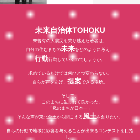
未来自治体TOHOKU
未曾有の大震災を乗り越えた若者は、
未来
自分の住むまちの
をどのように考え、
行動
行動していくのでしょうか。
求めているだけでは何ひとつ変わらない。
提案
自らが声をあげ、
できる場所。
そして、
「このまちに生まれて良かった」
「私のまちが日本一」
風土
そんな声が東北全土から聞こえる
を創りたい。
自らの行動で地域に影響を与えることが出来るコンテストを目指
し、