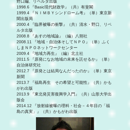
野口編、リベルタ出版
1998.6 『Basic現代財政学』（共）有斐閣
1999.4 『ＮＩＭＢＹシンドローム考』（単）東京新
聞出版局
2000.4 『臨界被曝の衝撃』（共）清水・野口、リベ
ルタ出版
2008.8 『あすの地域論』（編）八朔社
2008.11 『地域・自治体そしてＮＰＯ』（単）ふく
しまＮＰＯネットワークセンター
2009.4 『地域力再生』（編）北土社
2011.5 『原発になお地域の未来を託せるか』（単）
自治体研究社
2012.7 『原発とは結局なんだったのか』（単）東京
新聞
2013.7 『福島再生 その希望と可能性』（共）かも
がわ出版
2013.9 『東北発災害復興学入門』（共）山形大学出
版会
2014.12 『放射線被曝の理科・社会－４年目の「福
島の真実」』（共）かもがわ出版