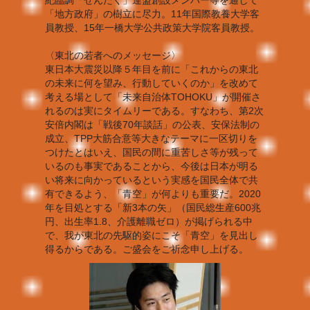
紀臨調「せんたく」連盟創設メンバー等を通じて
「地方政府」の樹立に尽力。11年国際教養大学客
員教授、15年一橋大学公共政策大学院客員教授。
〈東北の若者へのメッセージ〉
東日本大震災以降５年目を前に「これからの東北
の未来に何を望み、行動していくのか」を改めて
考える場として「未来自治体TOHOKU」が開催さ
れるのは実にタイムリーである。すなわち、第2次
安倍内閣は「戦後70年談話」の公表、安保法制の
成立、TPP大筋合意等大きなテーマに一区切りを
つけたとはいえ、国民の間に重苦しさ等が残って
いるのも事実であることから、今後は日本が明る
い将来に向かっているという実感を国民全体で共
有できるよう、「青空」が何よりも重要だ。2020
年を目処とする「新3本の矢」（国民総生産600兆
円、出生率1.8、介護離職ゼロ）が掲げられる中
で、我が東北の先駆的姿にこそ「青空」を見出し
得るからである。ご盛会をご祈念申し上げる。