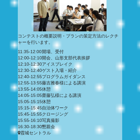
コンテストの概要説明・プランの策定方法のレクチ
ャーを行います。
11:35-12:00
開場、受付
12:00-12:10
開会、山形支部代表挨拶
12:10-12:30
アイスブレイク
12:30-12:40
ゲスト入場・紹介
12:40-12:55
プログラムガイダンス
12:55-13:55
藤吉雅春様による講演
13:55-14:05
休憩
14:05-15:05
齋藤弘様による講演
15:05-15:15
休憩
15:15-15:45
自治体ワーク
15:45-15:55
クロージング
15:55-16:10
写真撮影
16:30-18:30
懇親会
霞城セントラル