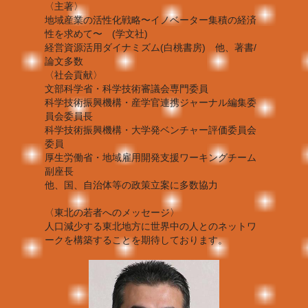
〈主著〉
地域産業の活性化戦略〜イノベーター集積の経済
性を求めて〜 (学文社)
経営資源活用ダイナミズム(白桃書房) 他、著書/
論文多数
〈社会貢献〉
文部科学省・科学技術審議会専門委員
科学技術振興機構・産学官連携ジャーナル編集委
員会委員長
科学技術振興機構・大学発ベンチャー評価委員会
委員
厚生労働省・地域雇用開発支援ワーキングチーム
副座長
他、国、自治体等の政策立案に多数協力
〈東北の若者へのメッセージ〉
人口減少する東北地方に世界中の人とのネットワ
ークを構築することを期待しております。