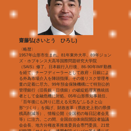
齋藤弘(さいとう ひろし)
〈略暦〉
1957年山形市生まれ。81年東外大卒、89年ジョン
ズ・ホプキンス大高等国際問題研究大学院
（SAIS）修了。日本銀行入行後、86-90年IMF勤務
を経て、チーフディーラーとして政府・日銀によ
る外為市場介入を陣頭指揮。その後リスク管理考
査の定着に尽力。99年預金保険機構にて特別公的
管理銀行（旧長銀・日債銀）の破綻処理実務統括
者として金融危機に対処。05年山形県知事就任、
「百年後にも誇りに思える元気な“ふるさと山
形”づくり」を掲げ、財政改革（県政史上初の県債
残高削減等）、情報公開（全国初の毎日記者会見
等）に注力。この間、全国自治体病院開設者協議
会会長、地方分権改革推進委員会専門委員、21世