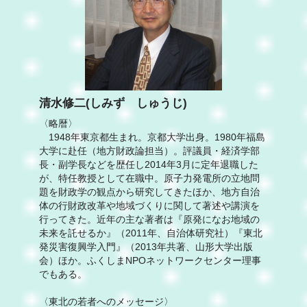
清水修二(しみず しゅうじ)
〈略暦〉
1948年東京都生まれ。京都大学出身。1980年福島
大学に赴任（地方財政論担当）。評議員・経済学部
長・副学長などを歴任し2014年3月に定年退職した
が、特任教授として在職中。原子力発電所の立地問
題を財政学の観点から研究してきたほか、地方自治
体の行財政改革や地域づくりに関して著述や講演を
行ってきた。近年の主な著者は『原発になお地域の
未来を託せるか』（2011年、自治体研究社）『東北
発災害復興学入門』（2013年共著、山形大学出版
会）ほか。ふくしまNPOネットワークセンター理事
でもある。
〈東北の若者へのメッセージ〉