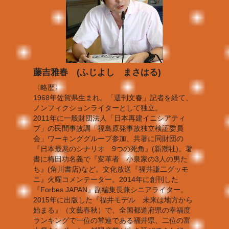
藤吉雅春 (ふじよし まさはる)
〈略歴〉
1968年佐賀県生まれ。「週刊文春」記者を経て、
ノンフィクションライターとして独立。
2011年に一般財団法人「日本再建イニシアティ
ブ」の民間事故調「福島原発事故独立検証委員
会」ワーキンググループ参加、共著に同財団の
『日本最悪のシナリオ 9つの死角』(新潮社)。著
書に梅田功名義で『変革者 小泉家の3人の男た
ち』(角川書店)など。文化放送『福井謙二グッモ
ニ』火曜コメンテーター。2014年に創刊した
『Forbes JAPAN』副編集長兼シニアライター。
2015年に出版した『福井モデル 未来は地方から
始まる』（文藝春秋）で、全国都道府県の幸福度
ランキングで一位の常連である福井県、二位の富