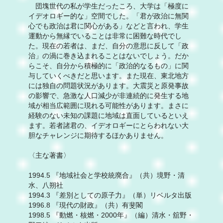
団塊世代の私が学生だったころ、大学は「極度に
イデオロギー的な」空間でした。「君が政治に無関
心でも政治は君に関心がある」などと言われ、学生
運動から無縁でいることは非常に困難な時代でし
た。現在の若者は、まだ、自分の意思に反して「政
治」の渦に巻き込まれることはないでしょう。だか
らこそ、自分から積極的に「政治的なるもの」に関
与していくべきだと思います。また現在、東北地方
には独自の問題状況があります。大震災と原発事故
の影響で、急激な人口減少が非連続的に発生する地
域が相当広範囲に現れる可能性があります。まさに
経験のない未知の課題に地域は直面しているといえ
ます。若者諸君の、イデオロギーにとらわれない大
胆なチャレンジに期待するほかありません。
〈主な著書〉
1994.5 『地域社会と学校統廃合』（共）境野・清
水、八朔社
1994.3 『差別としての原子力』（単）リベルタ出版
1996.8 『現代の財政』（共）有斐閣
1998.5 『動燃・核燃・2000年』（編）清水・舘野・