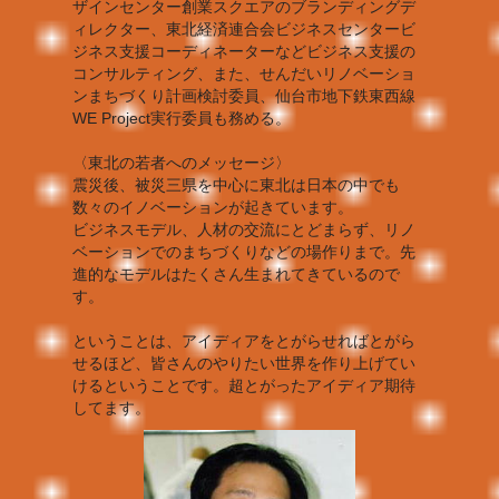
ザインセンター創業スクエアのブランディングデ
ィレクター、東北経済連合会ビジネスセンタービ
ジネス支援コーディネーターなどビジネス支援の
コンサルティング、また、せんだいリノベーショ
ンまちづくり計画検討委員、仙台市地下鉄東西線
WE Project実行委員も務める。
〈東北の若者へのメッセージ〉
震災後、被災三県を中心に東北は日本の中でも
数々のイノベーションが起きています。
ビジネスモデル、人材の交流にとどまらず、リノ
ベーションでのまちづくりなどの場作りまで。先
進的なモデルはたくさん生まれてきているので
す。
ということは、アイディアをとがらせればとがら
せるほど、皆さんのやりたい世界を作り上げてい
けるということです。超とがったアイディア期待
してます。