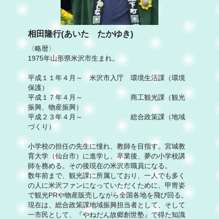
相田隆行(あいた たかゆき)
〈略暦〉
1975年山形県米沢市生まれ。
平成１１年４月～ 米沢市入庁 環境生活課（環境
保護）
平成１７年４月～ 商工観光課（観光
振興、物産振興）
平成２３年４月～ 総合政策課（地域
づくり）
小学校の担任の先生に憧れ、教師を目指す。宮城教
育大学（仙台市）に進学し、卒業後、夢の小学校講
師を務める。その後現在の米沢市職員になる。
数年前まで、観光課に所属しており、一人でも多く
の人に米沢ファンになっていただくために、甲冑姿
で観光PRや物産販売しながら全国各地を飛び回る。
現在は、総合政策課地域振興担当者として、そして
一市民として、『やねだん故郷創世塾』で得た知識