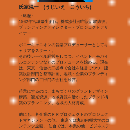
氏家滉一 (うじいえ こういち)
〈略歴〉
1962年宮城県生まれ。株式会社都市設計取締役。
ブランディングディレクター・プロジェクトデザ
イナー
ポニーキャニオンの音楽プロデューサーとしてキ
ャリアをスタート。
その後レーベル経営をしつつ、イベント、モバイ
ルコンテンツなどのプロデュースを始める。現在
は、東京、仙台の二拠点で会社を経営しつつ、建
築設計部門と都市計画、地域・企業のブランディ
ング部門の二部門の会社を経営。
得意にするのは、まちづくりのグランドデザイン
構築、観光資源、地域資源を活かしたブランド構
築のプランニング、地域の人材育成。
他にも、各企業のＰＲプロジェクトのプロジェク
トマネジメントの他、 東京では丸の内朝大学のコ
ンテンツ企画、 仙台では、本業の他、ビジネスデ