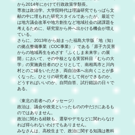
から2014年にかけて行政政策学類長。
専攻は政治学。大学院時代は理論研究でもっぱら文
献の中に埋もれた研究スタイルであったが、最近で
は地方議会改革や地方創生など地域社会の諸課題を
考えるために、研究室から外へ出かける機会が増え
ている。
さらに、2013年から始まった福島大学版「地（知）
の拠点整備事業（COC事業）」である「原子力災害
からの地域再生をめざす『ふくしま未来学』の展
開」において、その中核となる実習科目「むらの大
学」の実施責任者のひとりとして、南相馬市と川内
村とのご縁をいただき、両自治体へ出向くことが多
くなった。ひとりの研究者として何ができるのか、
どうすればいいのか、自問自答、試行錯誤の日々で
ある。
〈東北の若者へのメッセージ〉
政治は、議会や政党といったものの中だけにあるも
のではありません。
政治に関わる経験も、選挙やデモなどに関わらなけ
れば得られないわけでもありません。
みなさんは、高校生まで、政治に関する知識は教科